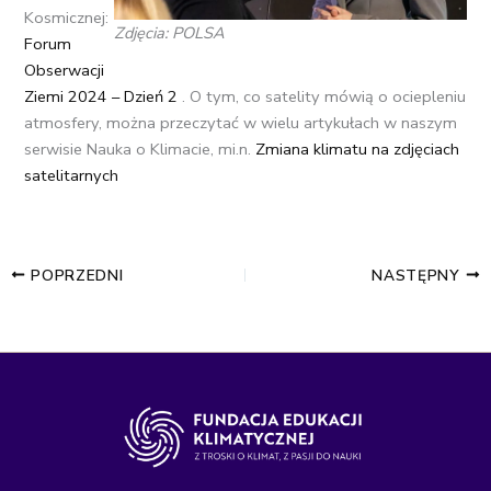
Kosmicznej:
Zdjęcia: POLSA
Forum
Obserwacji
Ziemi 2024 – Dzień 2
. O tym, co satelity mówią o ociepleniu
atmosfery, można przeczytać w wielu artykułach w naszym
serwisie Nauka o Klimacie, mi.n.
Zmiana klimatu na zdjęciach
satelitarnych
POPRZEDNI
NASTĘPNY