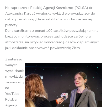
Na zaproszenie Polskiej Agencji Kosmicznej (POLSA) dr
Aleksandra Kardaś wygłosiła wykład wprowadzający do
debaty panelowej „Dane satelitarne w ochronie naszej
planety”.
Dane satelitarne z ponad 100 satelitów pozwalają nam na
bieżąco monitorować procesy zachodzące zarówno w
atmosferze, na przykład koncentrację gazów cieplarnianych,
jak i dokładnie obserwować powierzchnię Ziemi.
Zaintereso
wanych
wysłuchanie
m wykładu
zapraszamy
na
YouTube
Polskiej
Agencji