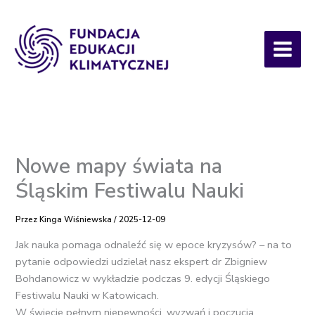
Przejdź
do
treści
Nowe mapy świata na
Śląskim Festiwalu Nauki
Przez
Kinga Wiśniewska
/
2025-12-09
Jak nauka pomaga odnaleźć się w epoce kryzysów? – na to
pytanie odpowiedzi udzielał nasz ekspert dr Zbigniew
Bohdanowicz w wykładzie podczas 9. edycji Śląskiego
Festiwalu Nauki w Katowicach.
W świecie pełnym niepewności, wyzwań i poczucia